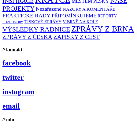
NAŠE
INSPIRACE
MĚSTEM PĚŠKY
PROJEKTY
Nezařazené
NÁZORY A KOMENTÁŘE
PRAKTICKÉ RADY
PŘIPOMÍNKUJEME
REPORTY
TISKOVÉ ZPRÁVY
V BRNĚ NA KOLE
ROZHOVORY
ZPRÁVY Z BRNA
VÝSLEDKY RADNICE
ZPRÁVY Z ČESKA
ZÁPISKY Z CEST
// kontakt
facebook
twitter
instagram
email
// info
Brno na kole, zapsaný spolek