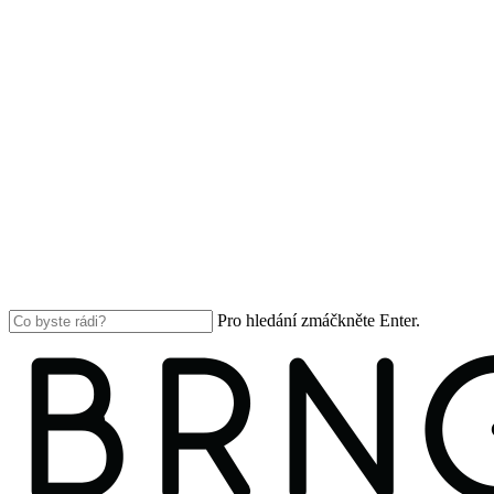
Pro hledání zmáčkněte Enter.
Close
Search