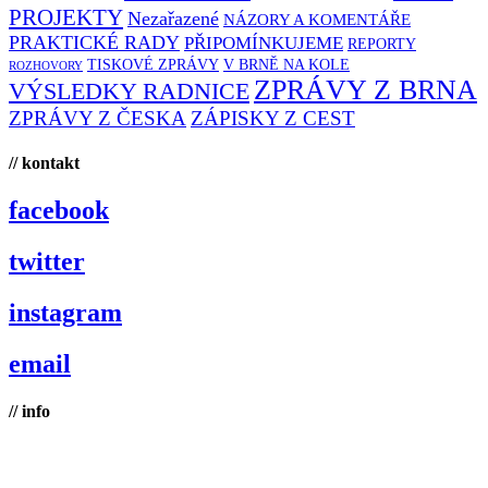
PROJEKTY
Nezařazené
NÁZORY A KOMENTÁŘE
PRAKTICKÉ RADY
PŘIPOMÍNKUJEME
REPORTY
TISKOVÉ ZPRÁVY
V BRNĚ NA KOLE
ROZHOVORY
ZPRÁVY Z BRNA
VÝSLEDKY RADNICE
ZPRÁVY Z ČESKA
ZÁPISKY Z CEST
// kontakt
facebook
twitter
instagram
email
// info
Brno na kole, zapsaný spolek