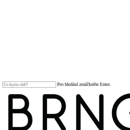
Pro hledání zmáčkněte Enter.
Close
Search