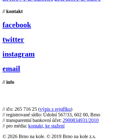
// kontakt
facebook
twitter
instagram
email
// info
Brno na kole, zapsaný spolek
// ičo: 265 716 25 (
výpis z rejstříku
)
// registrované sídlo: Údolní 567/33, 602 00, Brno
// transparentní bankovní účet:
2900834931/2010
// pro média:
kontakt, ke stažení
© 2026 Brno na kole. © 2019 Brno na kole z.s.