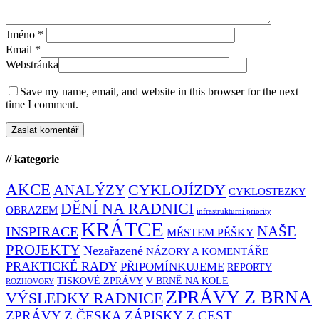
Jméno
*
Email
*
Webstránka
Save my name, email, and website in this browser for the next
time I comment.
// kategorie
AKCE
CYKLOJÍZDY
ANALÝZY
CYKLOSTEZKY
DĚNÍ NA RADNICI
OBRAZEM
infrastrukturní priority
KRÁTCE
NAŠE
INSPIRACE
MĚSTEM PĚŠKY
PROJEKTY
Nezařazené
NÁZORY A KOMENTÁŘE
PRAKTICKÉ RADY
PŘIPOMÍNKUJEME
REPORTY
TISKOVÉ ZPRÁVY
V BRNĚ NA KOLE
ROZHOVORY
ZPRÁVY Z BRNA
VÝSLEDKY RADNICE
ZPRÁVY Z ČESKA
ZÁPISKY Z CEST