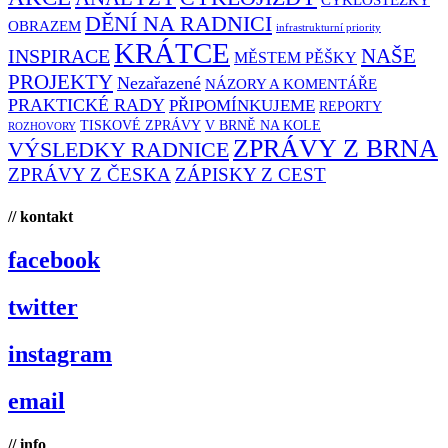
CYKLOSTEZKY
DĚNÍ NA RADNICI
OBRAZEM
infrastrukturní priority
KRÁTCE
NAŠE
INSPIRACE
MĚSTEM PĚŠKY
PROJEKTY
Nezařazené
NÁZORY A KOMENTÁŘE
PRAKTICKÉ RADY
PŘIPOMÍNKUJEME
REPORTY
TISKOVÉ ZPRÁVY
V BRNĚ NA KOLE
ROZHOVORY
ZPRÁVY Z BRNA
VÝSLEDKY RADNICE
ZPRÁVY Z ČESKA
ZÁPISKY Z CEST
// kontakt
facebook
twitter
instagram
email
// info