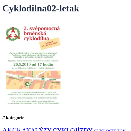
Cyklodilna02-letak
// kategorie
AKCE
CYKLOJÍZDY
ANALÝZY