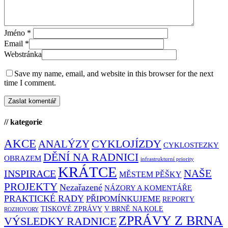
Jméno
*
Email
*
Webstránka
Save my name, email, and website in this browser for the next
time I comment.
// kategorie
AKCE
CYKLOJÍZDY
ANALÝZY
CYKLOSTEZKY
DĚNÍ NA RADNICI
OBRAZEM
infrastrukturní priority
KRÁTCE
NAŠE
INSPIRACE
MĚSTEM PĚŠKY
PROJEKTY
Nezařazené
NÁZORY A KOMENTÁŘE
PRAKTICKÉ RADY
PŘIPOMÍNKUJEME
REPORTY
TISKOVÉ ZPRÁVY
V BRNĚ NA KOLE
ROZHOVORY
ZPRÁVY Z BRNA
VÝSLEDKY RADNICE