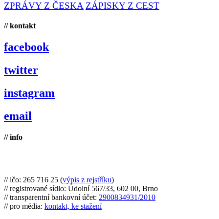
ZPRÁVY Z ČESKA
ZÁPISKY Z CEST
// kontakt
facebook
twitter
instagram
email
// info
Brno na kole, zapsaný spolek
// ičo: 265 716 25 (
výpis z rejstříku
)
// registrované sídlo: Údolní 567/33, 602 00, Brno
// transparentní bankovní účet:
2900834931/2010
// pro média:
kontakt, ke stažení